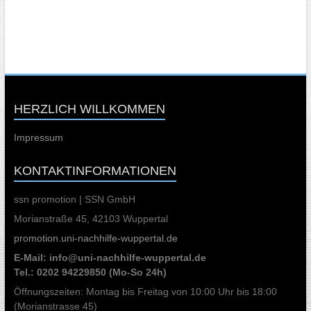
HERZLICH WILLKOMMEN
Impressum
KONTAKTINFORMATIONEN
ssn promotion | SSN GmbH
Morianstraße 45, 42103 Wuppertal
promotion.uni-nachhilfe-wuppertal.de
E-Mail: info@uni-nachhilfe-wuppertal.de
Tel.: 0202 94229850 (Mo-So 24h)
Öffnungszeiten: Montag bis Freitag von 10:00 Uhr bis 18:00
(Morianstrasse 45)